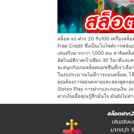
สล็อต xo ฝาก 20 รับ100 เครื่องสล็
Free Credit ซึ่งเป็นเว็บไซต์การพนัน
เล่นจริงมากกว่า 1,000 คน สาธิตสล็
อัตโนมัติรวดเร็วเพียง 30 วินาทีและ
จะสนุกกับเกมสล็อตแมชชีนที่เราเลือกส
ในงบประมาณไม่มีการถอนสล็อต, โจ๊
คุณต้องการผ่อนคลายและลองสูตรคุณ
Slotxo Play การฝากและถอนเงิน Jo
ฝากเงินเมื่อคุณรู้สึกมั่นใจ มันยังไม่ส
สล็อตฝาก20
เงินจริงบ
มากกว่า 1