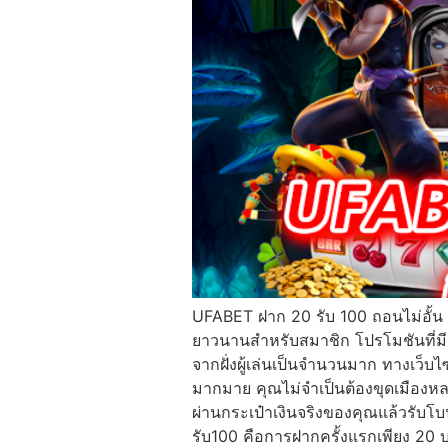
UFABET ฝาก 20 รับ 100 ถอนไม่อั้น ล
ยาวนานสำหรับสมาชิก โปรโมชันที่มี
จากฝั่งผู้เล่นเป็นจำนวนมาก ทางเว็บไ
มากมาย คุณไม่จำเป็นต้องขุดเมืองหล
ผ่านกระเป๋าเงินจริงของคุณแล้วรับโบน
รับ100 คือการฝากครั้งแรกเพียง 20 บ