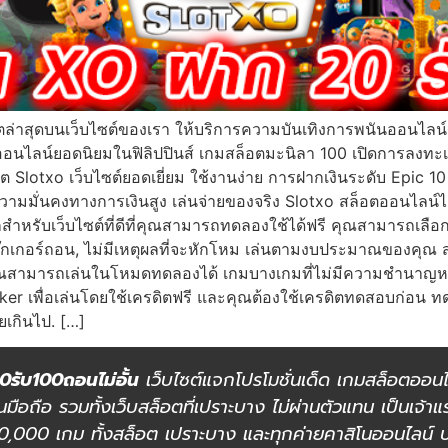
อตล่าสุดบนเว็บไซต์ของเรา ให้บริการความบันเทิงการพนันออนไลน
ออนไลน์ยอดนิยมในฟิลิปปินส์ เกมสล็อตมะนิลา 100 เปิดการลงทะเบียน
อต Slotxo เว็บไซต์ยอดเยี่ยม ใช้งานง่าย การฝากเงินระดับ Epi
ความมั่นคงทางการเงินสูง เล่นจ่ายของจริง Slotxo สล็อตออนไลน์ได
ำหรับเว็บไซต์ที่ดีที่คุณสามารถทดลองใช้ได้ฟรี คุณสามารถเลือกเล่
กเกอร์ถอน, ไม่มีเหตุผลที่จะหักโหม เล่นตามงบประมาณของคุณ 
สามารถเล่นในโหมดทดลองได้ เกมบางเกมที่ไม่มีความชำนาญหรือไ
ker เพื่อเล่นโดยใช้เครดิตฟรี และคุณต้องใช้เครดิตทดสอบก่อ
ายเกินไป. […]
รับ100ถอนไม่อั้น
เว็บไซต์แจกโปรโมชั่นเด็ด เกมสล็อตออนไลน
นมือถือ รวมทั้งเว็บสล็อตที่เปราะบาง ไม่ผ่านตัวแทน เป็นเจ้าแร
0,000 เกม ทั้งสล็อต เปราะบาง และทุกค่ายคาสิโนออนไลน์ 