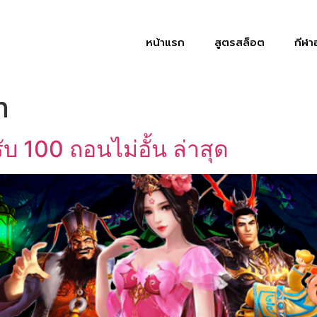
หน้าแรก
สูตรสล็อต
กีฬา
n
 100 ถอนไม่อั้น ล่าสุด