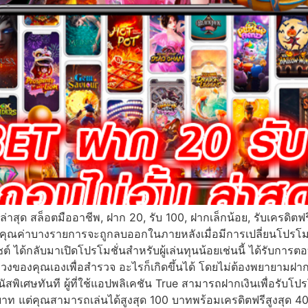
่าสุด สล็อตมืออาชีพ, ฝาก 20, รับ 100, ฝากเล็กน้อย, รับเครดิตฟ
คุณค่าบางรายการจะถูกลบออกในภายหลังเมื่อมีการเปลี่ยนโปรโมชั
ซต์ ได้กลับมาเปิดโปรโมชั่นสำหรับผู้เล่นทุนน้อยเช่นนี้ ได้รับการ
วงของคุณเองเพื่อสำรวจ อะไรก็เกิดขึ้นได้ โดยไม่ต้องพยายามฝา
ัสพิเศษทันที ผู้ที่ใช้แอปพลิเคชัน True สามารถฝากเงินเพื่อรับโปร
าท แต่คุณสามารถเล่นได้สูงสุด 100 บาทพร้อมเครดิตฟรีสูงสุด 400