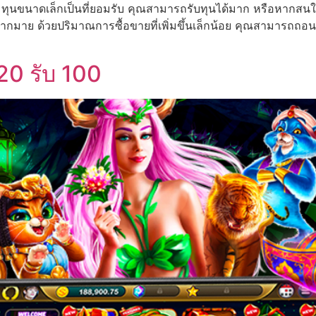
 ทุนขนาดเล็กเป็นที่ยอมรับ คุณสามารถรับทุนได้มาก หรือหากสนใจ
กมากมาย ด้วยปริมาณการซื้อขายที่เพิ่มขึ้นเล็กน้อย คุณสามารถถอ
20 รับ 100